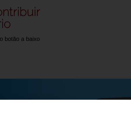
ntribuir
io
o botão a baixo
igite seu e-mail e aperte 
baixar para pegar o esboç