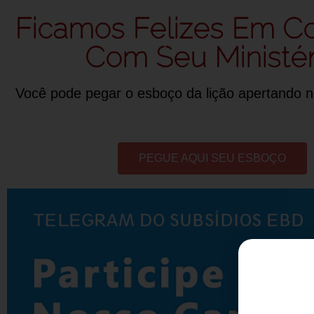
Ficamos Felizes Em Co
Com Seu Ministér
Você pode pegar o esboço da lição apertando n
PEGUE AQUI SEU ESBOÇO
D