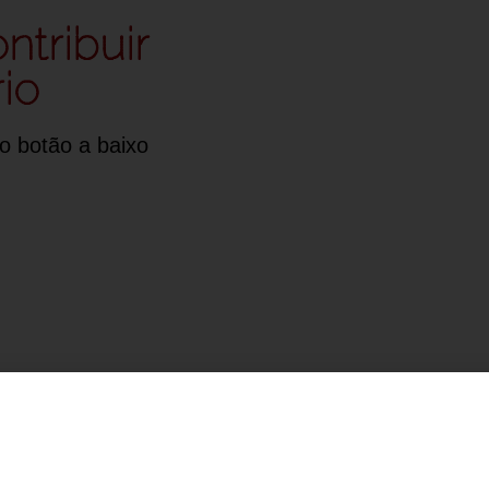
ntribuir
io
o botão a baixo
igite seu e-mail e aperte 
baixar para pegar o esboç