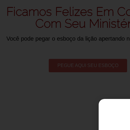
Ficamos Felizes Em Co
Com Seu Ministér
Você pode pegar o esboço da lição apertando n
PEGUE AQUI SEU ESBOÇO
D